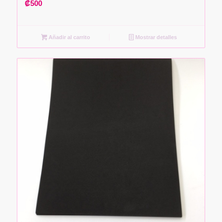
₡
500
Añadir al carrito
Mostrar detalles