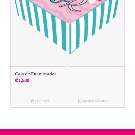
Caja de Enamorados
₡
1,500
Leer más
Mostrar detalles