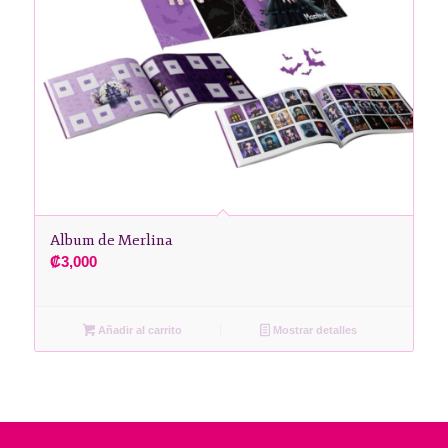
Album de Merlina
₡
3,000
Añadir al carrito
Mostrar detalles