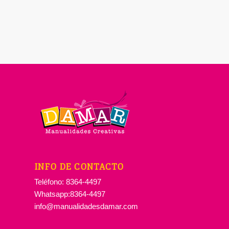
INFO DE CONTACTO
Teléfono: 8364-4497
Whatsapp:8364-4497
info@manualidadesdamar.com