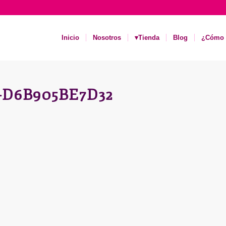
Inicio
Nosotros
▾Tienda
Blog
¿Cómo 
7-D6B905BE7D32