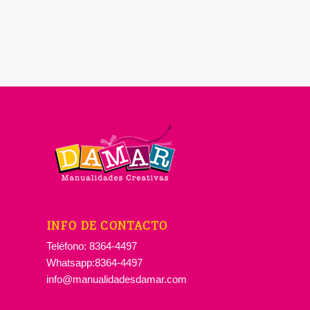
INFO DE CONTACTO
Teléfono: 8364-4497
Whatsapp:8364-4497
info@manualidadesdamar.com