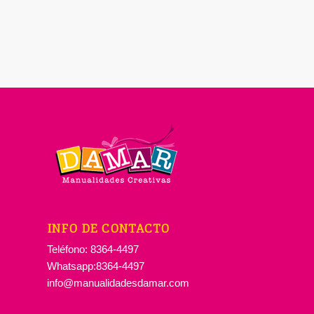
INFO DE CONTACTO
Teléfono: 8364-4497
Whatsapp:8364-4497
info@manualidadesdamar.com