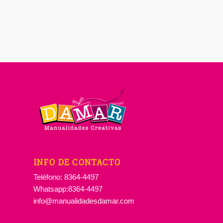
INFO DE CONTACTO
Teléfono: 8364-4497
Whatsapp:8364-4497
info@manualidadesdamar.com