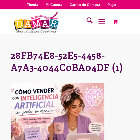
Tienda
Mi Cuenta
Carrito de Compra
Pago
28FB74E8-52E5-4458-
A7A3-4044C0BA04DF (1)