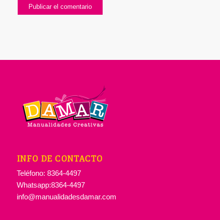
INFO DE CONTACTO
Teléfono: 8364-4497
Whatsapp:8364-4497
info@manualidadesdamar.com