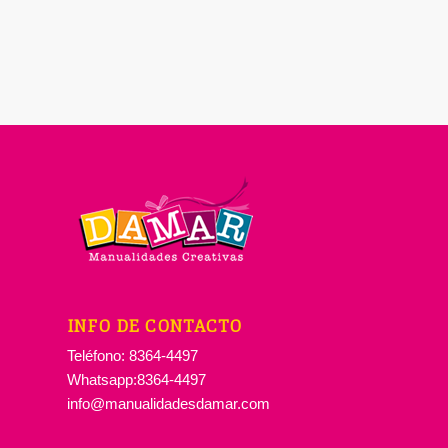
INFO DE CONTACTO
Teléfono: 8364-4497
Whatsapp:8364-4497
info@manualidadesdamar.com