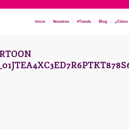
Inicio
Nosotros
▾Tienda
Blog
¿Cómo 
CARTOON
_01JTEA4XC3ED7R6PTKT878