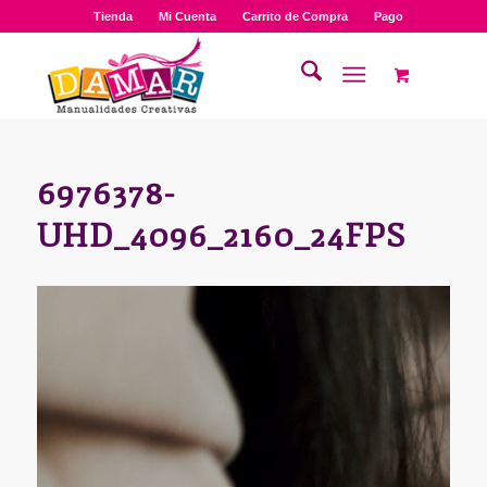
Tienda
Mi Cuenta
Carrito de Compra
Pago
6976378-
UHD_4096_2160_24FPS