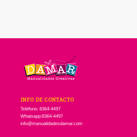
INFO DE CONTACTO
Teléfono: 8364-4497
Whatsapp:8364-4497
info@manualidadesdamar.com