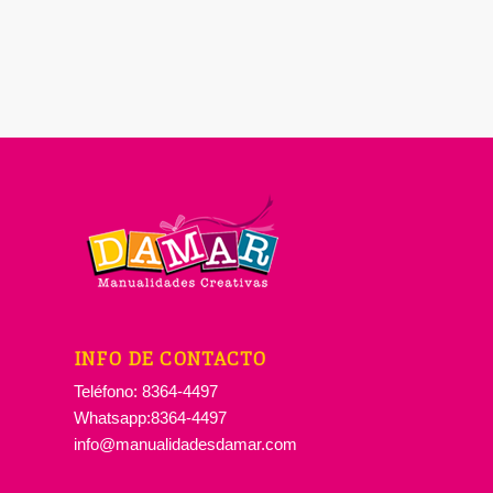
INFO DE CONTACTO
Teléfono: 8364-4497
Whatsapp:8364-4497
info@manualidadesdamar.com