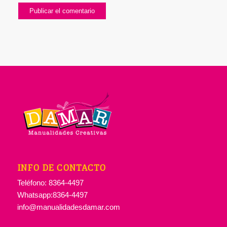
INFO DE CONTACTO
Teléfono: 8364-4497
Whatsapp:8364-4497
info@manualidadesdamar.com