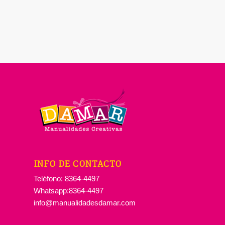
INFO DE CONTACTO
Teléfono: 8364-4497
Whatsapp:8364-4497
info@manualidadesdamar.com