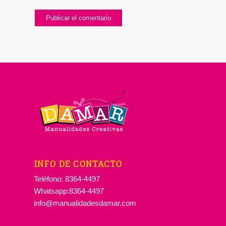
INFO DE CONTACTO
Teléfono: 8364-4497
Whatsapp:8364-4497
info@manualidadesdamar.com