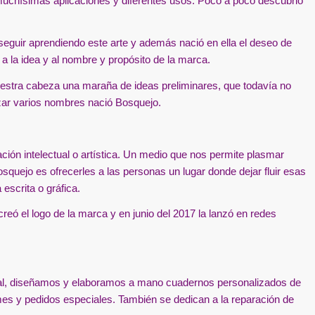
e muchísimas aplicaciones y diferentes usos. Poco a poco descubrió
 seguir aprendiendo este arte y además nació en ella el deseo de
a la idea y al nombre y propósito de la marca.
estra cabeza una maraña de ideas preliminares, que todavía no
zar varios nombres nació Bosquejo.
ción intelectual o artística. Un medio que nos permite plasmar
squejo es ofrecerles a las personas un lugar donde dejar fluir esas
escrita o gráfica.
eó el logo de la marca y en junio del 2017 la lanzó en redes
nal, diseñamos y elaboramos a mano cuadernos personalizados de
mes y pedidos especiales. También se dedican a la reparación de